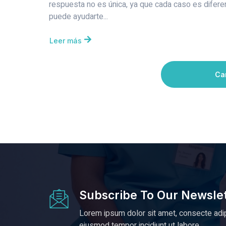
respuesta no es única, ya que cada caso es difere
puede ayudarte...
Leer más
Ca
Subscribe To Our Newsle
Lorem ipsum dolor sit amet, consecte adip
eiusmod tempor incidiunt ut labore