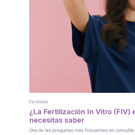
Fertilidad
¿La Fertilización In Vitro (FIV
necesitas saber
Una de las preguntas más frecuentes en consulta es: