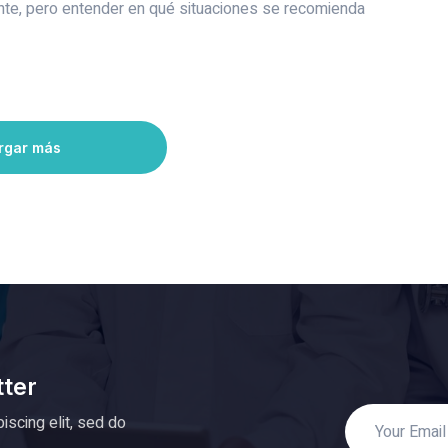
nte, pero entender en qué situaciones se recomienda
rgar más
tter
iscing elit, sed do