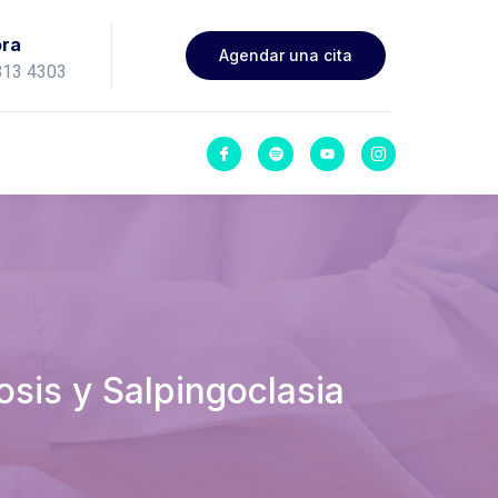
ora
Agendar una cita
813 4303
osis y Salpingoclasia