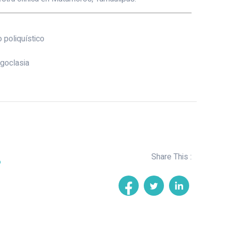
o poliquístico
goclasia
Share This :
o