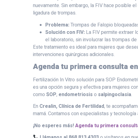
nuevamente. Sin embargo, la FIV hace posible el 
ligadura de trompas.
Problema:
Trompas de Falopio bloqueadas 
Solución con FIV:
La FIV permite extraer lo
el laboratorio, sin involucrar las trompas de
Este tratamiento es ideal para mujeres que dese
intervenciones quirúrgicas adicionales.
Agenda tu primera consulta en
Fertilización In Vitro solución para SOP Endometr
es una opción segura y efectiva para mujeres co
como
SOP
,
endometriosis
o
salpingoclasia
.
En
Crealin, Clínica de Fertilidad
, te acompañam
mamá. Contamos con especialistas y tecnología a
¡No esperes más!
Agenda tu primera consult
Llámanos al 868 813 4303
o visítanos en nu